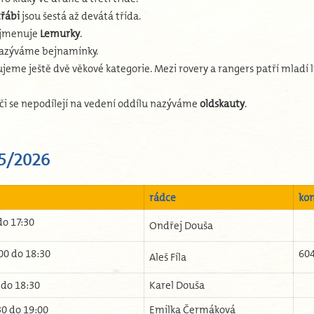
třábi
jsou šestá až devátá třída.
e jmenuje
Lemurky
.
 nazýváme bejnamínky.
ujeme ještě dvě věkové kategorie. Mezi rovery a rangers patří mladí l
 či se nepodílejí na vedení oddílu nazýváme
oldskauty
.
25/2026
rádce
ko
do 17:30
Ondřej Douša
00 do 18:30
604
Aleš Fíla
 do 18:30
Karel Douša
30 do 19:00
Emilka Čermáková