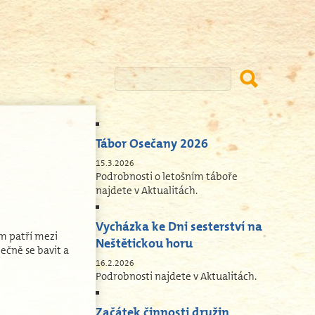
Tábor Osečany 2026
15.3.2026
Podrobnosti o letošním táboře
najdete v Aktualitách.
Vycházka ke Dni sesterství na
ém patří mezi
Neštětickou horu
lečně se bavit a
16.2.2026
Podrobnosti najdete v Aktualitách.
Začátek činnosti družin