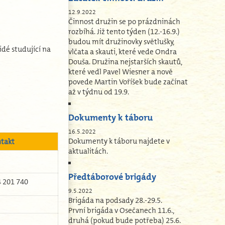
12.9.2022
Činnost družin se po prázdninách
rozbíhá. Již tento týden (12.-16.9.)
budou mít družinovky světlušky,
idé studující na
vlčata a skauti, které vede Ondra
Douša. Družina nejstarších skautů,
které vedl Pavel Wiesner a nově
povede Martin Voříšek bude začínat
až v týdnu od 19.9.
Dokumenty k táboru
16.5.2022
Dokumenty k táboru najdete v
ntakt
aktualitách.
Předtáborové brigády
 201 740
9.5.2022
Brigáda na podsady 28.-29.5.
První brigáda v Osečanech 11.6.,
druhá (pokud bude potřeba) 25.6.