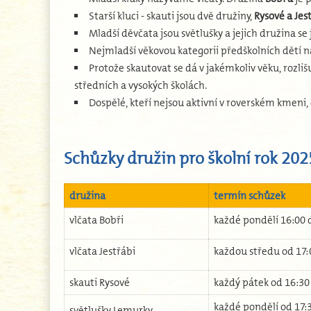
Starší kluci - skauti jsou dvě družiny,
Rysové a Jes
Mladší děvčata jsou světlušky a jejich družina s
Nejmladší věkovou kategorii předškolních dětí
Protože skautovat se dá v jakémkoliv věku, rozliš
středních a vysokých školách.
Dospělé, kteří nejsou aktivní v roverském kmeni,
Schůzky družin pro školní rok 20
družina
termín schůzek
vlčata Bobři
každé pondělí 16:00 
vlčata Jestřábi
každou středu od 17:
skauti Rysové
každý pátek od 16:30
každé pondělí od 17:
světlušky Lemurky