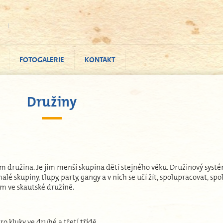
FOTOGALERIE
KONTAKT
Družiny
kem družina. Je jím menší skupina dětí stejného věku. Družinový syst
lé skupiny, tlupy, party, gangy a v nich se učí žít, spolupracovat, spo
m ve skautské družině.
ro kluky ve druhé a třetí třídě.