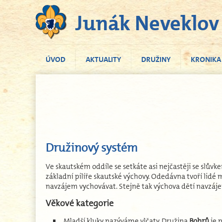
Junák Neveklov
ÚVOD
AKTUALITY
DRUŽINY
KRONIKA
Družinový systém
Ve skautském oddíle se setkáte asi nejčastěji se slův
základní pilíře skautské výchovy. Odedávna tvoří lidé ma
navzájem vychovávat. Stejně tak výchova dětí navzáje
Věkové kategorie
Mladší kluky nazýváme vlčaty. Družina
Bobrů
je p