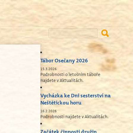
Tábor Osečany 2026
15.3.2026
Podrobnosti o letošním táboře
najdete v Aktualitách.
Vycházka ke Dni sesterství na
Neštětickou horu
16.2.2026
Podrobnosti najdete v Aktualitách.
Začátek činnosti družin