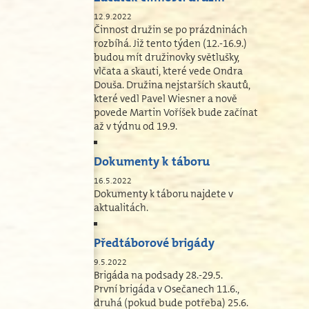
12.9.2022
Činnost družin se po prázdninách
rozbíhá. Již tento týden (12.-16.9.)
budou mít družinovky světlušky,
vlčata a skauti, které vede Ondra
Douša. Družina nejstarších skautů,
které vedl Pavel Wiesner a nově
povede Martin Voříšek bude začínat
až v týdnu od 19.9.
Dokumenty k táboru
16.5.2022
Dokumenty k táboru najdete v
aktualitách.
Předtáborové brigády
9.5.2022
Brigáda na podsady 28.-29.5.
První brigáda v Osečanech 11.6.,
druhá (pokud bude potřeba) 25.6.