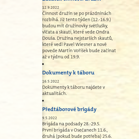
12.9.2022
Činnost družin se po prázdninách
rozbíhá. Již tento týden (12.-16.9.)
budou mít družinovky světlušky,
vlčata a skauti, které vede Ondra
Douša. Družina nejstarších skautů,
které vedl Pavel Wiesner a nově
povede Martin Voříšek bude začínat
až v týdnu od 19.9.
Dokumenty k táboru
16.5.2022
Dokumenty k táboru najdete v
aktualitách.
Předtáborové brigády
9.5.2022
Brigáda na podsady 28.-29.5.
První brigáda v Osečanech 11.6.,
druhá (pokud bude potřeba) 25.6.