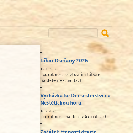
Tábor Osečany 2026
15.3.2026
Podrobnosti o letošním táboře
najdete v Aktualitách.
Vycházka ke Dni sesterství na
Neštětickou horu
16.2.2026
Podrobnosti najdete v Aktualitách.
Začátek činnosti družin