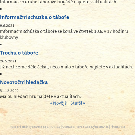
Informace o druhé táborové brigádě najdete v aktualitách.
Informační schůzka o táboře
9.6.2021
Informační schůzka o táboře se koná ve čtvrtek 10.6. v 17 hodin u
klubovny.
Trochu o táboře
26.5.2021
Již nechceme déle čekat, něco málo o táboře najdete v aktualitách.
Novoroční hledačka
31.12.2020
Malou hledací hru najdete v aktualitách.
« Novější
|
Starší »
Webové stránky zdarma
od
BANAN.CZ
|
Ostravski Tvorba webových stránek
|
Přihlásit se