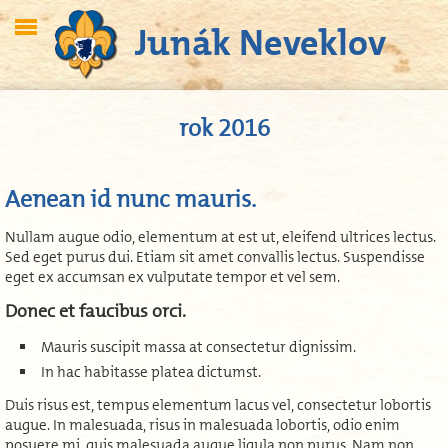
Junák Neveklov
rok 2016
Aenean id nunc mauris.
Nullam augue odio, elementum at est ut, eleifend ultrices lectus.
Sed eget purus dui. Etiam sit amet convallis lectus. Suspendisse
eget ex accumsan ex vulputate tempor et vel sem.
Donec et faucibus orci.
Mauris suscipit massa at consectetur dignissim.
In hac habitasse platea dictumst.
Duis risus est, tempus elementum lacus vel, consectetur lobortis
augue. In malesuada, risus in malesuada lobortis, odio enim
posuere mi, quis malesuada augue ligula non purus. Nam non